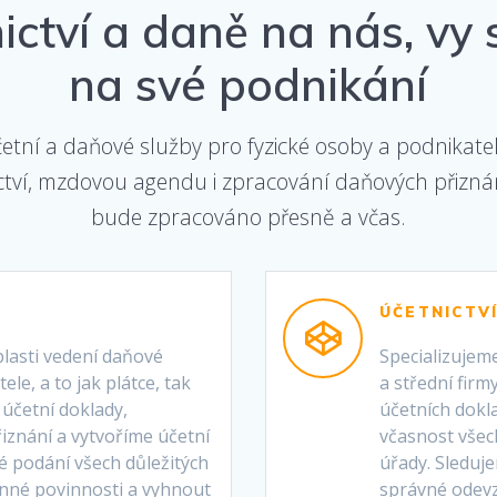
ictví a daně na nás, vy 
na své podnikání
tní a daňové služby pro fyzické osoby a podnikatel
tví, mzdovou agendu i zpracování daňových přiznání
bude zpracováno přesně a včas.
ÚČETNICTV
lasti vedení daňové
Specializujem
le, a to jak plátce, tak
a střední firm
účetní doklady,
účetních dokl
iznání a vytvoříme účetní
včasnost všec
é podání všech důležitých
úřady. Sleduje
nné povinnosti a vyhnout
správné odev