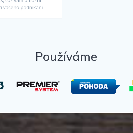
as, což vám umožní
sti vašeho podnikání.
Používáme