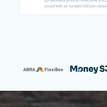
spravována přesně, efektivně a vč
soustředit se na další klíčové obla