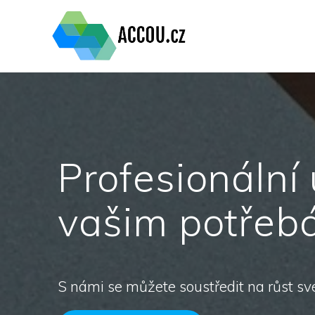
Přeskočit
na
obsah
Profesionální
vašim potře
S námi se můžete soustředit na růst sv