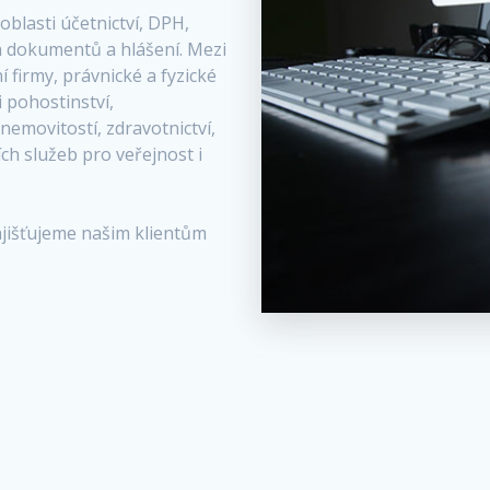
blasti účetnictví, DPH,
h dokumentů a hlášení. Mezi
 firmy, právnické a fyzické
 pohostinství,
emovitostí, zdravotnictví,
ch služeb pro veřejnost i
ajišťujeme našim klientům