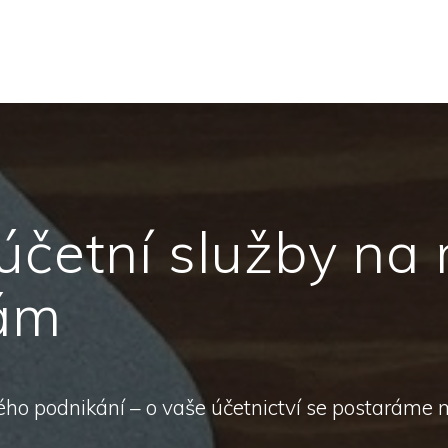
 účetní služby na 
bám
ého podnikání – o vaše účetnictví se postaráme