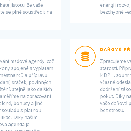
áte jistotu, že vaše
energii rozvo
te se plně soustředit na
bezchybné ved
DAŇOVÉ PŘ
ování mzdové agendy, což
Zpracujeme va
úkony spojené s výplatami
starostí. Při
aměstnanců a přípravu
k DPH, souhrnn
daní, srážek, povinných
včasné odeslá
tění, stejně jako dalších
dodržení záko
zaměříme na zpracování
pokut. Díky n
olené, bonusy a jiné
vaše daňové p
 souladu s platnou
bez stresu.
likací. Díky našim
dová agenda je